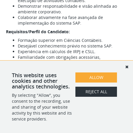
execução de atividades contábeis.
Demonstrar responsabilidade e visão alinhada ao
ambiente corporativo.
Colaborar ativamente na fase avançada de
implementação do sistema SAP.
Requisitos/Perfil do Candidato:
Formação superior em Ciências Contábeis.
Desejável conhecimento prévio no sistema SAP.
Experiência em cálculos de IRPJ e CSLL.
Familiaridade com obrigações acessórias,
especialmente ECD e ECF.
Habilidades interpessoais e postura profissional.
CRC ativo é um diferencial, mas não obrigatório.
This website uses
ALLOW
Disponibilidade para início imediato
cookies and other
analytics technologies.
REJECT ALL
By selecting "Allow", you
SHARE
APPLY
consent to the recording, use
and sharing of your website
activity by this website and its
service providers.
POWERED BY