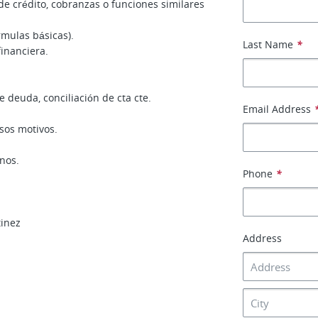
e crédito, cobranzas o funciones similares
rmulas básicas).
Last Name
*
financiera.
e deuda, conciliación de cta cte.
Email Address
sos motivos.
nos.
Phone
*
tinez
Address