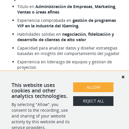
Título en
Administración de Empresas, Marketing,
Ventas o áreas afines
.
Experiencia comprobada en
gestión de programas
VIP en la industria del iGaming.
Habilidades sólidas en
negociación, fidelización y
desarrollo de clientes de alto valor
.
Capacidad para analizar datos y diseñar estrategias
basadas en insights del comportamiento del jugador.
Experiencia en liderazgo de equipos y gestión de
proyectos.
Conocimiento de herramientas
CRM y Microsoft
Office
.
This website uses
ALLOW
Plus: Nivel de inglés avanzado.
cookies and other
analytics technologies.
REJECT ALL
By selecting "Allow", you
SHARE
APPLY
consent to the recording, use
and sharing of your website
activity by this website and its
service providers.