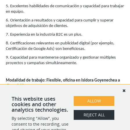
5. Excelentes habilidades de comunicación y capacidad para trabajar
en equipo.
6. Orientación a resultados y capacidad para cumplir y superar
objetivos de adquisición de clientes.
7. Experiencia en la industria B2C es un plus.
8. Certificaciones relevantes en publicidad digital (por ejemplo,
Certificación de Google Ads) son beneficiosas.
9. Capacidad para mantenerse organizado y gestionar múltiples
proyectos y campañas simultáneamente.
Modalidad de trabajo: Flexible, oficina en Isidora Goyenechea a
disposición
Contrato: 3 meses plazo fijo – para renovación de indefinido
This website uses
ALLOW
cookies and other
Bono por cumplimiento de objetivos
analytics technologies.
REJECT ALL
By selecting "Allow", you
SHARE
APPLY
consent to the recording, use
and sharing of your website