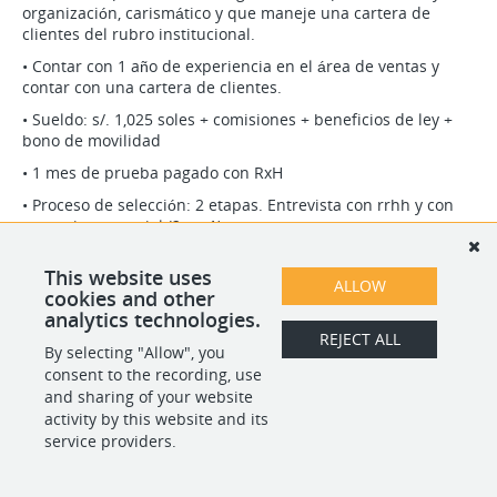
organización, carismático y que maneje una cartera de
clientes del rubro institucional.
• Contar con 1 año de experiencia en el área de ventas y
contar con una cartera de clientes.
• Sueldo: s/. 1,025 soles + comisiones + beneficios de ley +
bono de movilidad
• 1 mes de prueba pagado con RxH
• Proceso de selección: 2 etapas. Entrevista con rrhh y con
gerencia comercial (2 en 1).
This website uses
ALLOW
SHARE
APPLY
cookies and other
analytics technologies.
REJECT ALL
By selecting "Allow", you
consent to the recording, use
POWERED BY
and sharing of your website
activity by this website and its
service providers.