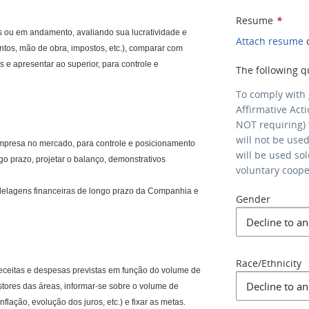
Resume
*
vos ou em andamento, avaliando sua lucratividade e
Attach resume
entos, mão de obra, impostos, etc.), comparar com
e apresentar ao superior, para controle e
The following q
To comply with
Affirmative Act
NOT requiring) 
will not be use
empresa no mercado, para controle e posicionamento
will be used so
go prazo, projetar o balanço, demonstrativos
voluntary coop
odelagens financeiras de longo prazo da Companhia e
Gender
Race/Ethnicity
eceitas e despesas previstas em função do volume de
stores das áreas, informar-se sobre o volume de
flação, evolução dos juros, etc.) e fixar as metas.