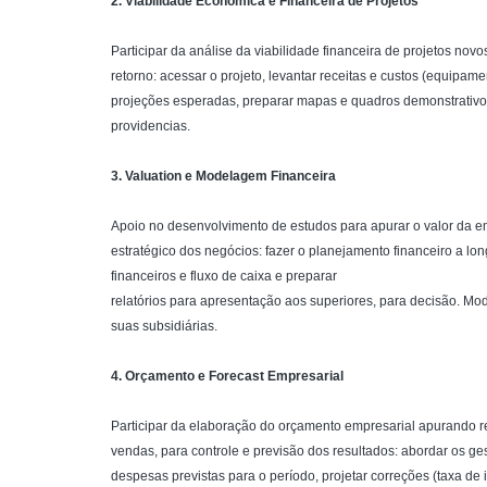
2. Viabilidade Econômica e Financeira de Projetos
Participar da análise da viabilidade financeira de projetos no
retorno: acessar o projeto, levantar receitas e custos (equipam
projeções esperadas, preparar mapas e quadros demonstrativos 
providencias.
3. Valuation e Modelagem Financeira
Apoio no desenvolvimento de estudos para apurar o valor da 
estratégico dos negócios: fazer o planejamento financeiro a lon
financeiros e fluxo de caixa e preparar
relatórios para apresentação aos superiores, para decisão. M
suas subsidiárias.
4. Orçamento e Forecast Empresarial
Participar da elaboração do orçamento empresarial apurando r
vendas, para controle e previsão dos resultados: abordar os ge
despesas previstas para o período, projetar correções (taxa de in