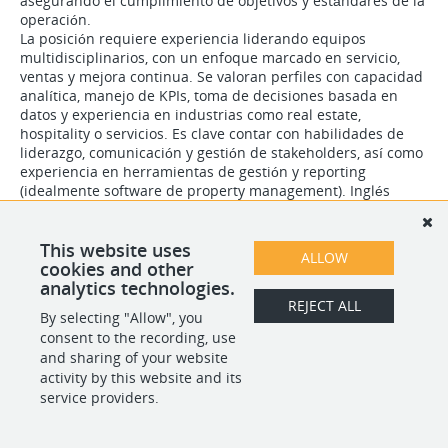
asegurando el cumplimiento de objetivos y estándares de la
operación.
La posición requiere experiencia liderando equipos
multidisciplinarios, con un enfoque marcado en servicio,
ventas y mejora continua. Se valoran perfiles con capacidad
analítica, manejo de KPIs, toma de decisiones basada en
datos y experiencia en industrias como real estate,
hospitality o servicios. Es clave contar con habilidades de
liderazgo, comunicación y gestión de stakeholders, así como
experiencia en herramientas de gestión y reporting
(idealmente software de property management). Inglés
intermedio-avanzado es un plus.
This website uses
ALLOW
cookies and other
SHARE
APPLY
analytics technologies.
REJECT ALL
By selecting "Allow", you
consent to the recording, use
POWERED BY
and sharing of your website
activity by this website and its
service providers.