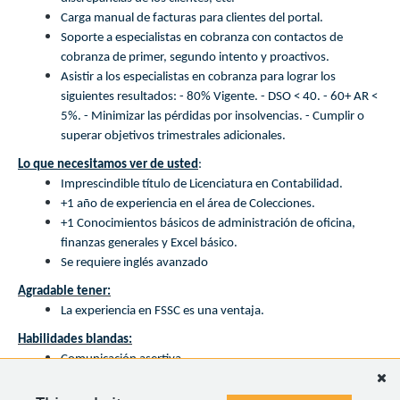
Carga manual de facturas para clientes del portal.
Soporte a especialistas en cobranza con contactos de
cobranza de primer, segundo intento y proactivos.
Asistir a los especialistas en cobranza para lograr los
siguientes resultados: - 80% Vigente. - DSO < 40. - 60+ AR <
5%. - Minimizar las pérdidas por insolvencias. - Cumplir o
superar objetivos trimestrales adicionales.
Lo que necesitamos ver de usted
:
Imprescindible título de Licenciatura en Contabilidad.
+1 año de experiencia en el área de Colecciones.
+1 Conocimientos básicos de administración de oficina,
finanzas generales y Excel básico.
Se requiere inglés avanzado
Agradable tener:
La experiencia en FSSC es una ventaja.
Habilidades blandas:
Comunicación asertiva.
Servicio al Cliente.
Atención a los detalles.